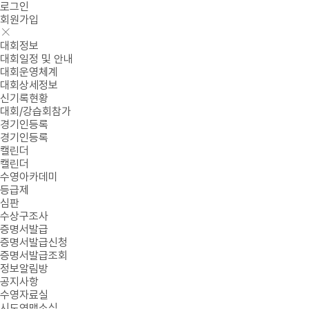
로그인
회원가입
대회정보
대회일정 및 안내
대회운영체계
대회상세정보
신기록현황
대회/강습회참가
경기인등록
경기인등록
캘린더
캘린더
수영아카데미
등급제
심판
수상구조사
증명서발급
증명서발급신청
증명서발급조회
정보알림방
공지사항
수영자료실
시도연맹소식