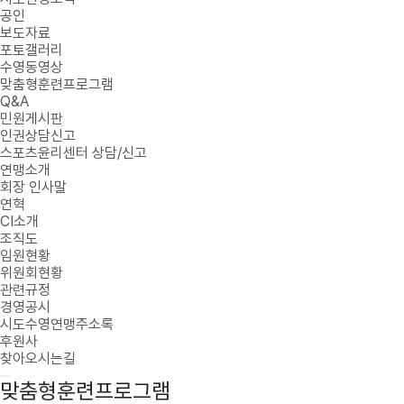
공인
보도자료
포토갤러리
수영동영상
맞춤형훈련프로그램
Q&A
민원게시판
인권상담신고
스포츠윤리센터 상담/신고
연맹소개
회장 인사말
연혁
CI소개
조직도
임원현황
위원회현황
관련규정
경영공시
시도수영연맹주소록
후원사
찾아오시는길
맞춤형훈련프로그램