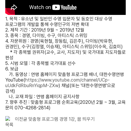
1. 목적 : 유소년 및 일반인 수영 입문자 및 동호인 대상 수영
프로그램의 개발을 통해 수영인구의 저변 확대
2. 제작 기간 : 2019년 9월 ~ 2019년 12월
3. 종목 : 경영, 다이빙, 수구, 아티스틱 스위밍
4. 자문위원 : 경영(육현철, 장동립, 김은주), 다이빙(박유현,
권경민), 수구(김정열, 이승재), 아티스틱 스위밍(이수옥, 김효미)
* 각 종목별 권위자(교수, 교사, 지도자) 및 국가대표 지도자들로
편성
5. 시범 모델 : 각 종목별 국가대표 선수
6. 보급
가. 동영상 : 연맹 홈페이지 맞춤형 프로그램 배너, 대한수영연맹
YouTube(
https://www.youtube.com/channel/UCp-
uUdkFdRbuRnYiqpM-ZXw
) 채널(또는 '대한수영연맹'으로
검색)
나. 교재 파일 : 연맹 홈페이지 공지사항
7. 향후 추진 : 맞춤형 프로그램 순회교육(2020년 2월 ~ 3월, 교육
문의 070-4268-2814)
이전글
맞춤형 프로그램 경영 1강, 몸 띄우기
목록