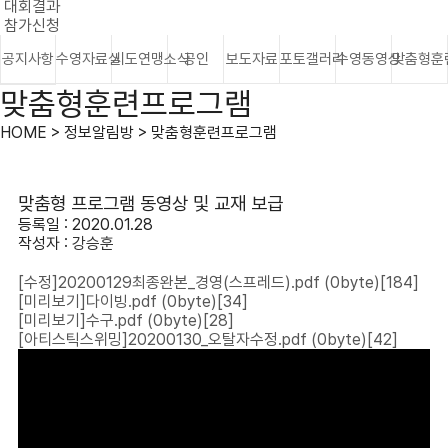
대회결과
참가신청
공지사항
수영자료실
시도연맹소식
공인
보도자료
포토갤러리
수영동영상
맞춤형훈
맞춤형훈련프로그램
HOME > 정보알림방 > 맞춤형훈련프로그램
맞춤형 프로그램 동영상 및 교재 보급
등록일 : 2020.01.28
작성자 :
강승훈
[수정]20200129최종완본_경영(스프레드).pdf
(0byte)
[184]
[미리보기]다이빙.pdf
(0byte)
[34]
[미리보기]수구.pdf
(0byte)
[28]
[아티스틱스위밍]20200130_오탈자수정.pdf
(0byte)
[42]