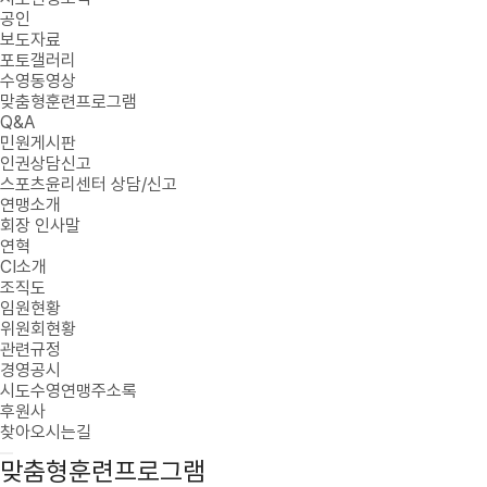
공인
보도자료
포토갤러리
수영동영상
맞춤형훈련프로그램
Q&A
민원게시판
인권상담신고
스포츠윤리센터 상담/신고
연맹소개
회장 인사말
연혁
CI소개
조직도
임원현황
위원회현황
관련규정
경영공시
시도수영연맹주소록
후원사
찾아오시는길
맞춤형훈련프로그램