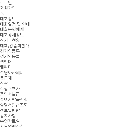
로그인
회원가입
대회정보
대회일정 및 안내
대회운영체계
대회상세정보
신기록현황
대회/강습회참가
경기인등록
경기인등록
캘린더
캘린더
수영아카데미
등급제
심판
수상구조사
증명서발급
증명서발급신청
증명서발급조회
정보알림방
공지사항
수영자료실
시도연맹소식