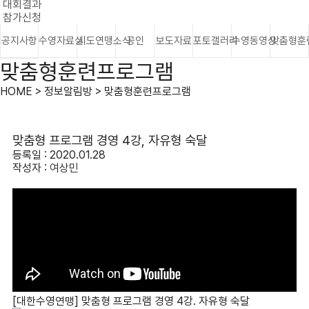
대회결과
참가신청
공지사항
수영자료실
시도연맹소식
공인
보도자료
포토갤러리
수영동영상
맞춤형훈
맞춤형훈련프로그램
HOME > 정보알림방 > 맞춤형훈련프로그램
맞춤형 프로그램 경영 4강, 자유형 숙달
등록일 : 2020.01.28
작성자 :
여상민
[대한수영연맹] 맞춤형 프로그램 경영 4강. 자유형 숙달