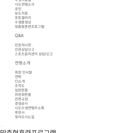
시도연맹소식
공인
보도자료
포토갤러리
수영동영상
맞춤형훈련프로그램
Q&A
민원게시판
인권상담신고
스포츠윤리센터 상담/신고
연맹소개
회장 인사말
연혁
CI소개
조직도
임원현황
위원회현황
관련규정
경영공시
시도수영연맹주소록
후원사
찾아오시는길
맞춤형훈련프로그램