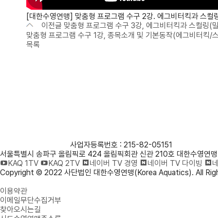
[대한수영연맹] 맞춤형 프로그램 수구 2강. 에그비터킥과 스컬
이전글
맞춤형 프로그램 수구 3강, 에그비터킥과 스컬링(밀
맞춤형 프로그램 수구 1강, 종목소개 및 기본동작(에그비터킥/
목록
사단법인 대한수영연맹
사업자등록번호 : 215-82-05151
서울특별시 송파구 올림픽로 424 올림픽회관 신관 210호 대한수영연맹
KAQ 1TV
KAQ 2TV
네이버 TV 경영
네이버 TV 다이빙
네
Copyright © 2022 사단법인 대한수영연맹(Korea Aquatics). All Righ
개인정보처리방침
이용약관
이메일무단수집거부
찾아오시는길