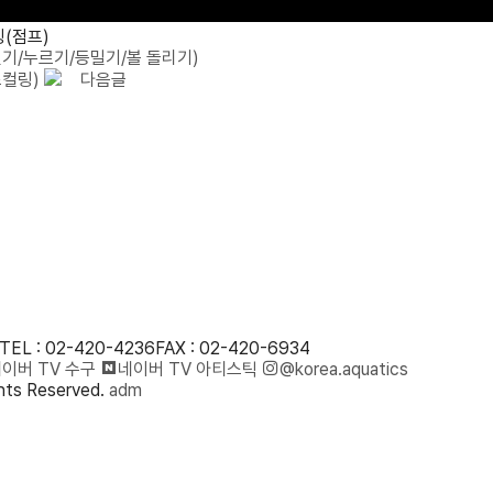
링(점프)
기/누르기/등밀기/볼 돌리기)
스컬링)
다음글
TEL : 02-420-4236
FAX : 02-420-6934
이버 TV 수구
네이버 TV 아티스틱
@korea.aquatics
ts Reserved.
adm