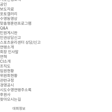
공인
보도자료
포토갤러리
수영동영상
맞춤형훈련프로그램
Q&A
민원게시판
인권상담신고
스포츠윤리센터 상담/신고
연맹소개
회장 인사말
연혁
CI소개
조직도
임원현황
위원회현황
관련규정
경영공시
시도수영연맹주소록
후원사
찾아오시는길
대회정보