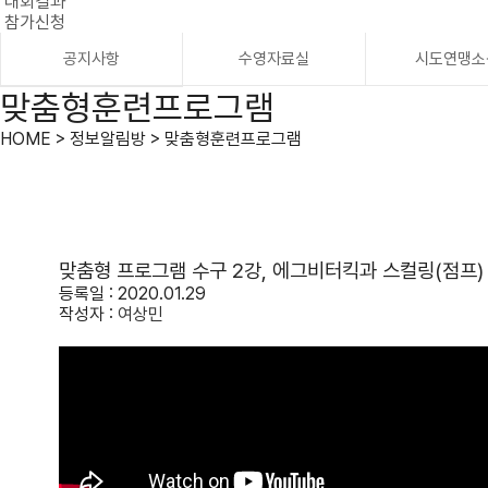
대회결과
참가신청
공지사항
수영자료실
시도연맹소
맞춤형훈련프로그램
HOME > 정보알림방 > 맞춤형훈련프로그램
맞춤형 프로그램 수구 2강, 에그비터킥과 스컬링(점프)
등록일 : 2020.01.29
작성자 :
여상민