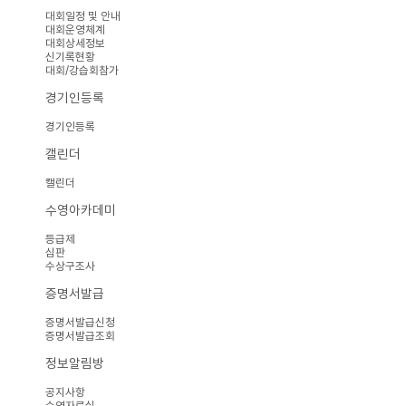
대회일정 및 안내
대회운영체계
대회상세정보
신기록현황
대회/강습회참가
경기인등록
경기인등록
캘린더
캘린더
수영아카데미
등급제
심판
수상구조사
증명서발급
증명서발급신청
증명서발급조회
정보알림방
공지사항
수영자료실