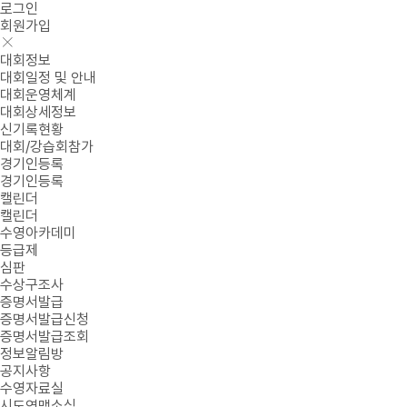
로그인
회원가입
대회정보
대회일정 및 안내
대회운영체계
대회상세정보
신기록현황
대회/강습회참가
경기인등록
경기인등록
캘린더
캘린더
수영아카데미
등급제
심판
수상구조사
증명서발급
증명서발급신청
증명서발급조회
정보알림방
공지사항
수영자료실
시도연맹소식