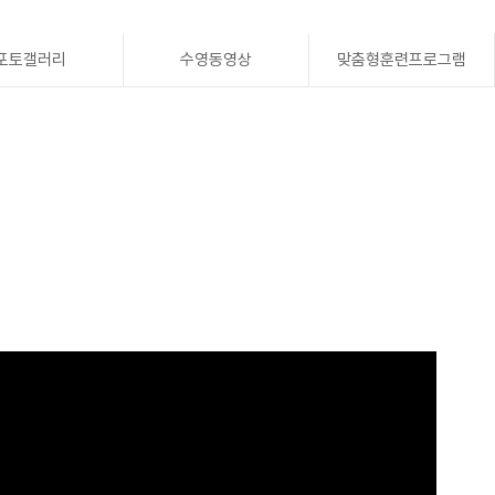
포토갤러리
수영동영상
맞춤형훈련프로그램