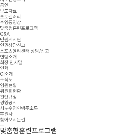
공인
보도자료
포토갤러리
수영동영상
맞춤형훈련프로그램
Q&A
민원게시판
인권상담신고
스포츠윤리센터 상담/신고
연맹소개
회장 인사말
연혁
CI소개
조직도
임원현황
위원회현황
관련규정
경영공시
시도수영연맹주소록
후원사
찾아오시는길
맞춤형훈련프로그램