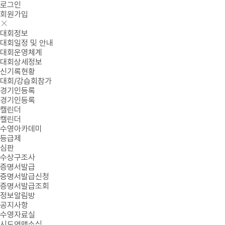
로그인
회원가입
대회정보
대회일정 및 안내
대회운영체계
대회상세정보
신기록현황
대회/강습회참가
경기인등록
경기인등록
캘린더
캘린더
수영아카데미
등급제
심판
수상구조사
증명서발급
증명서발급신청
증명서발급조회
정보알림방
공지사항
수영자료실
시도연맹소식