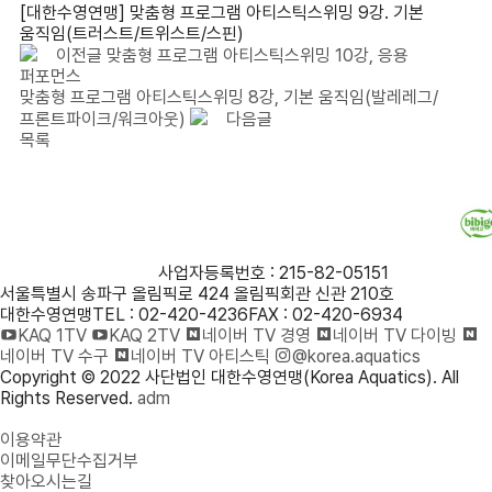
[대한수영연맹] 맞춤형 프로그램 아티스틱스위밍 9강. 기본
움직임(트러스트/트위스트/스핀)
이전글
맞춤형 프로그램 아티스틱스위밍 10강, 응용
퍼포먼스
맞춤형 프로그램 아티스틱스위밍 8강, 기본 움직임(발레레그/
프론트파이크/워크아웃)
다음글
목록
사단법인 대한수영연맹
사업자등록번호 : 215-82-05151
서울특별시 송파구 올림픽로 424 올림픽회관 신관 210호
대한수영연맹
TEL : 02-420-4236
FAX : 02-420-6934
KAQ 1TV
KAQ 2TV
네이버 TV 경영
네이버 TV 다이빙
네이버 TV 수구
네이버 TV 아티스틱
@korea.aquatics
Copyright © 2022 사단법인 대한수영연맹(Korea Aquatics). All
Rights Reserved.
adm
개인정보처리방침
이용약관
이메일무단수집거부
찾아오시는길