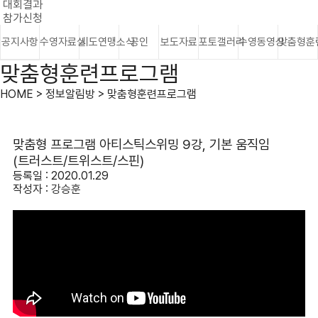
대회결과
참가신청
공지사항
수영자료실
시도연맹소식
공인
보도자료
포토갤러리
수영동영상
맞춤형훈
맞춤형훈련프로그램
HOME > 정보알림방 > 맞춤형훈련프로그램
맞춤형 프로그램 아티스틱스위밍 9강, 기본 움직임
(트러스트/트위스트/스핀)
등록일 : 2020.01.29
작성자 :
강승훈