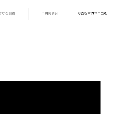
포토갤러리
수영동영상
맞춤형훈련프로그램