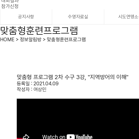
대회결과
참가신청
공지사항
수영자료실
시도연맹소
맞춤형훈련프로그램
HOME > 정보알림방 > 맞춤형훈련프로그램
맞춤형 프로그램 2차 수구 3강, "지역방어의 이해"
등록일 : 2021.04.09
작성자 :
여상민