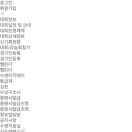
로그인
회원가입
대회정보
대회일정 및 안내
대회운영체계
대회상세정보
신기록현황
대회/강습회참가
경기인등록
경기인등록
캘린더
캘린더
수영아카데미
등급제
심판
수상구조사
증명서발급
증명서발급신청
증명서발급조회
정보알림방
공지사항
수영자료실
시도연맹소식