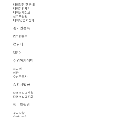
대회일정 및 안내
대회운영체계
대회상세정보
신기록현황
대회/강습회참가
경기인등록
경기인등록
캘린더
캘린더
수영아카데미
등급제
심판
수상구조사
증명서발급
증명서발급신청
증명서발급조회
정보알림방
공지사항
수영자료실