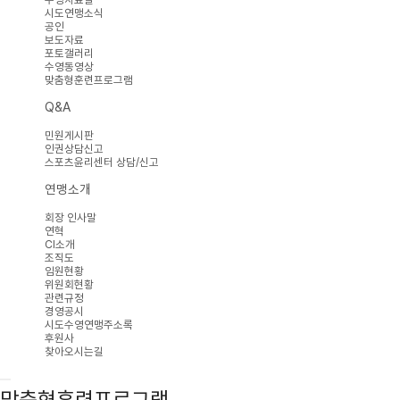
시도연맹소식
공인
보도자료
포토갤러리
수영동영상
맞춤형훈련프로그램
Q&A
민원게시판
인권상담신고
스포츠윤리센터 상담/신고
연맹소개
회장 인사말
연혁
CI소개
조직도
임원현황
위원회현황
관련규정
경영공시
시도수영연맹주소록
후원사
찾아오시는길
맞춤형훈련프로그램