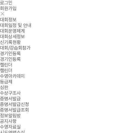
로그인
회원가입
대회정보
대회일정 및 안내
대회운영체계
대회상세정보
신기록현황
대회/강습회참가
경기인등록
경기인등록
캘린더
캘린더
수영아카데미
등급제
심판
수상구조사
증명서발급
증명서발급신청
증명서발급조회
정보알림방
공지사항
수영자료실
시도연맹소식