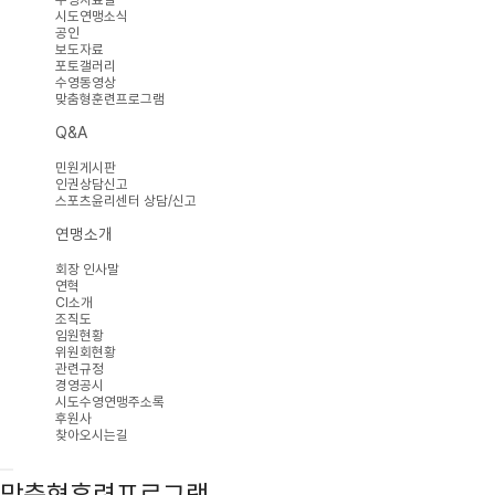
시도연맹소식
공인
보도자료
포토갤러리
수영동영상
맞춤형훈련프로그램
Q&A
민원게시판
인권상담신고
스포츠윤리센터 상담/신고
연맹소개
회장 인사말
연혁
CI소개
조직도
임원현황
위원회현황
관련규정
경영공시
시도수영연맹주소록
후원사
찾아오시는길
맞춤형훈련프로그램