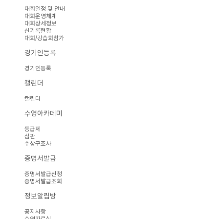
대회일정 및 안내
대회운영체계
대회상세정보
신기록현황
대회/강습회참가
경기인등록
경기인등록
캘린더
캘린더
수영아카데미
등급제
심판
수상구조사
증명서발급
증명서발급신청
증명서발급조회
정보알림방
공지사항
수영자료실