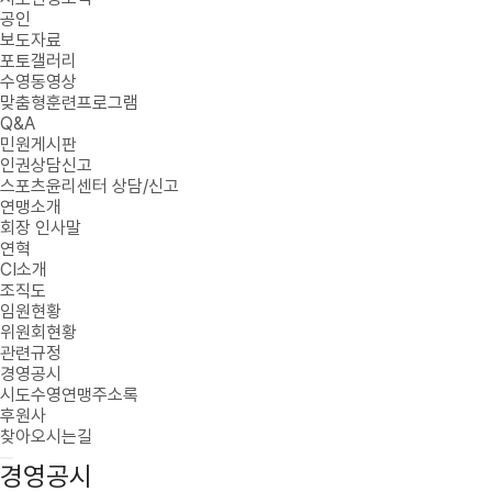
공인
보도자료
포토갤러리
수영동영상
맞춤형훈련프로그램
Q&A
민원게시판
인권상담신고
스포츠윤리센터 상담/신고
연맹소개
회장 인사말
연혁
CI소개
조직도
임원현황
위원회현황
관련규정
경영공시
시도수영연맹주소록
후원사
찾아오시는길
경영공시