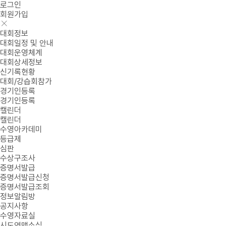
로그인
회원가입
대회정보
대회일정 및 안내
대회운영체계
대회상세정보
신기록현황
대회/강습회참가
경기인등록
경기인등록
캘린더
캘린더
수영아카데미
등급제
심판
수상구조사
증명서발급
증명서발급신청
증명서발급조회
정보알림방
공지사항
수영자료실
시도연맹소식