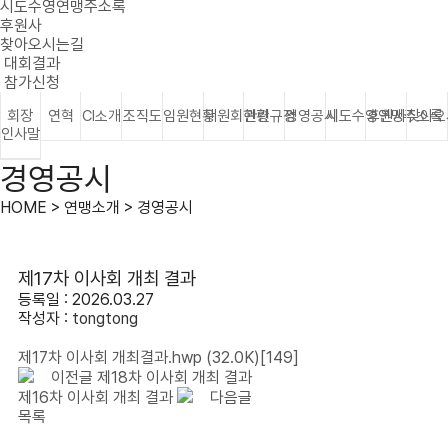
시도수영연맹주소록
후원사
찾아오시는길
대회결과
참가신청
회장
연혁
CI소개
조직도
임원현황
위원회현황
관련규정
경영공시
시도수영연맹주소록
후원사
찾아오
인사말
경영공시
HOME > 연맹소개 > 경영공시
제17차 이사회 개최 결과
등록일 : 2026.03.27
작성자 :
tongtong
제17차 이사회 개최결과.hwp
(32.0K)
[149]
이전글
제18차 이사회 개최 결과
제16차 이사회 개최 결과
다음글
목록