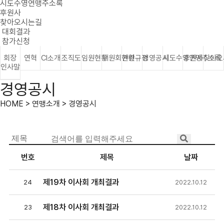
시도수영연맹주소록
후원사
찾아오시는길
대회결과
참가신청
회장
연혁
CI소개
조직도
임원현황
위원회현황
관련규정
경영공시
시도수영연맹주소록
후원사
찾아오
인사말
경영공시
HOME > 연맹소개 > 경영공시
번호
제목
날짜
제19차 이사회 개최결과
24
2022.10.12
제18차 이사회 개최결과
23
2022.10.12