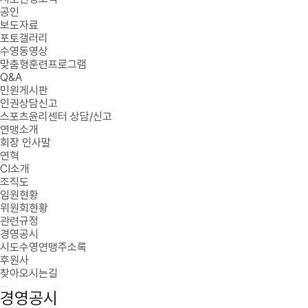
공인
보도자료
포토갤러리
수영동영상
맞춤형훈련프로그램
Q&A
민원게시판
인권상담신고
스포츠윤리센터 상담/신고
연맹소개
회장 인사말
연혁
CI소개
조직도
임원현황
위원회현황
관련규정
경영공시
시도수영연맹주소록
후원사
찾아오시는길
경영공시