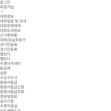
로그인
회원가입
대회정보
대회일정 및 안내
대회운영체계
대회상세정보
신기록현황
대회/강습회참가
경기인등록
경기인등록
캘린더
캘린더
수영아카데미
등급제
심판
수상구조사
증명서발급
증명서발급신청
증명서발급조회
정보알림방
공지사항
수영자료실
시도연맹소식