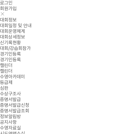
로그인
회원가입
대회정보
대회일정 및 안내
대회운영체계
대회상세정보
신기록현황
대회/강습회참가
경기인등록
경기인등록
캘린더
캘린더
수영아카데미
등급제
심판
수상구조사
증명서발급
증명서발급신청
증명서발급조회
정보알림방
공지사항
수영자료실
시도연맹소식