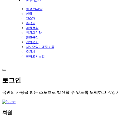
연맹소개
회장 인사말
연혁
CI소개
조직도
임원현황
위원회현황
관련규정
경영공시
시도수영연맹주소록
후원사
찾아오시는길
로그인
국민의 사랑을 받는 스포츠로 발전할 수 있도록 노력하고 앞장
회원