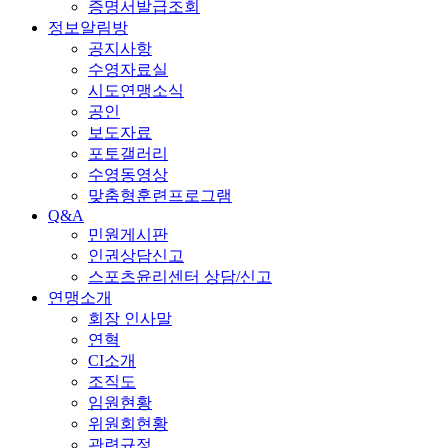
증명서발급조회
정보알림방
공지사항
수영자료실
시도연맹소식
공인
보도자료
포토갤러리
수영동영상
맞춤형훈련프로그램
Q&A
민원게시판
인권상담신고
스포츠윤리센터 상담/신고
연맹소개
회장 인사말
연혁
CI소개
조직도
임원현황
위원회현황
관련규정