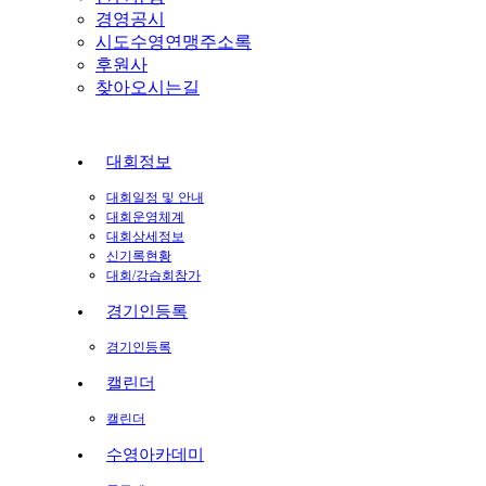
경영공시
시도수영연맹주소록
후원사
찾아오시는길
대회정보
대회일정 및 안내
대회운영체계
대회상세정보
신기록현황
대회/강습회참가
경기인등록
경기인등록
캘린더
캘린더
수영아카데미