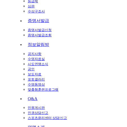
등급제
심판
수상구조사
증명서발급
증명서발급신청
증명서발급조회
정보알림방
공지사항
수영자료실
시도연맹소식
공인
보도자료
포토갤러리
수영동영상
맞춤형훈련프로그램
Q&A
민원게시판
인권상담신고
스포츠윤리센터 상담/신고