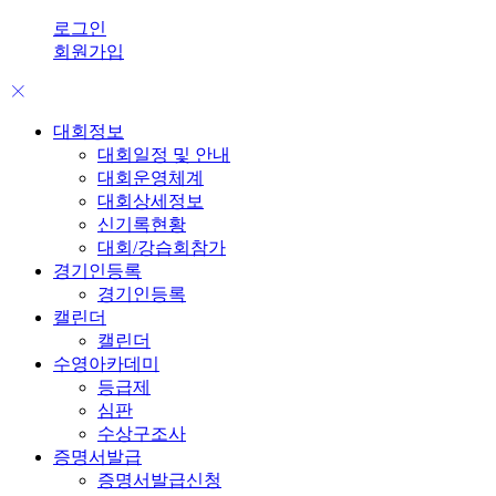
로그인
회원가입
대회정보
대회일정 및 안내
대회운영체계
대회상세정보
신기록현황
대회/강습회참가
경기인등록
경기인등록
캘린더
캘린더
수영아카데미
등급제
심판
수상구조사
증명서발급
증명서발급신청