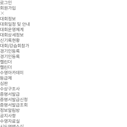
로그인
회원가입
대회정보
대회일정 및 안내
대회운영체계
대회상세정보
신기록현황
대회/강습회참가
경기인등록
경기인등록
캘린더
캘린더
수영아카데미
등급제
심판
수상구조사
증명서발급
증명서발급신청
증명서발급조회
정보알림방
공지사항
수영자료실
시도연맹소식