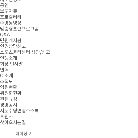
공인
보도자료
포토갤러리
수영동영상
맞춤형훈련프로그램
Q&A
민원게시판
인권상담신고
스포츠윤리센터 상담/신고
연맹소개
회장 인사말
연혁
CI소개
조직도
임원현황
위원회현황
관련규정
경영공시
시도수영연맹주소록
후원사
찾아오시는길
대회정보