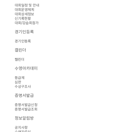
대회일정 및 안내
대회운영체계
대회상세정보
신기록현황
대회/강습회참가
경기인등록
경기인등록
캘린더
캘린더
수영아카데미
등급제
심판
수상구조사
증명서발급
증명서발급신청
증명서발급조회
정보알림방
공지사항
수영자료실