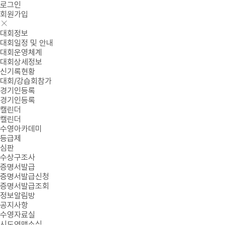
로그인
회원가입
대회정보
대회일정 및 안내
대회운영체계
대회상세정보
신기록현황
대회/강습회참가
경기인등록
경기인등록
캘린더
캘린더
수영아카데미
등급제
심판
수상구조사
증명서발급
증명서발급신청
증명서발급조회
정보알림방
공지사항
수영자료실
시도연맹소식