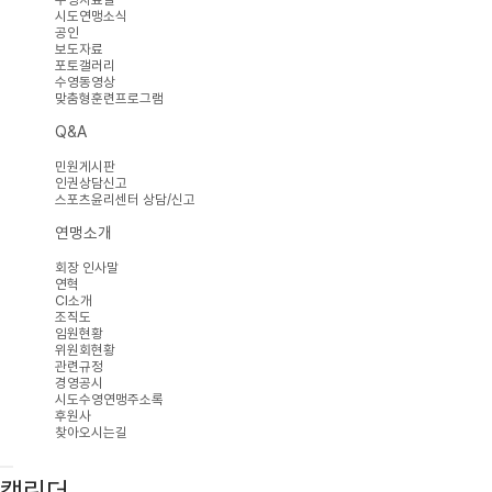
시도연맹소식
공인
보도자료
포토갤러리
수영동영상
맞춤형훈련프로그램
Q&A
민원게시판
인권상담신고
스포츠윤리센터 상담/신고
연맹소개
회장 인사말
연혁
CI소개
조직도
임원현황
위원회현황
관련규정
경영공시
시도수영연맹주소록
후원사
찾아오시는길
캘린더