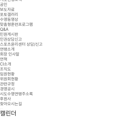
공인
보도자료
포토갤러리
수영동영상
맞춤형훈련프로그램
Q&A
민원게시판
인권상담신고
스포츠윤리센터 상담/신고
연맹소개
회장 인사말
연혁
CI소개
조직도
임원현황
위원회현황
관련규정
경영공시
시도수영연맹주소록
후원사
찾아오시는길
캘린더