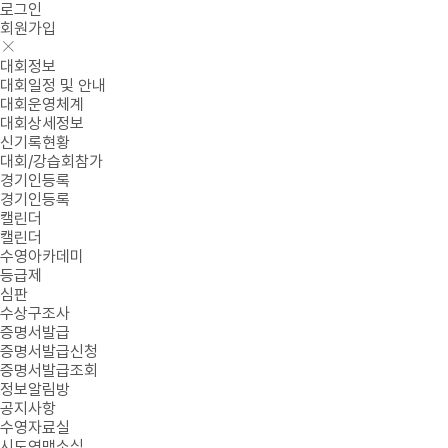
로그인
회원가입
대회정보
대회일정 및 안내
대회운영체계
대회상세정보
신기록현황
대회/강습회참가
경기인등록
경기인등록
캘린더
캘린더
수영아카데미
등급제
심판
수상구조사
증명서발급
증명서발급신청
증명서발급조회
정보알림방
공지사항
수영자료실
시도연맹소식