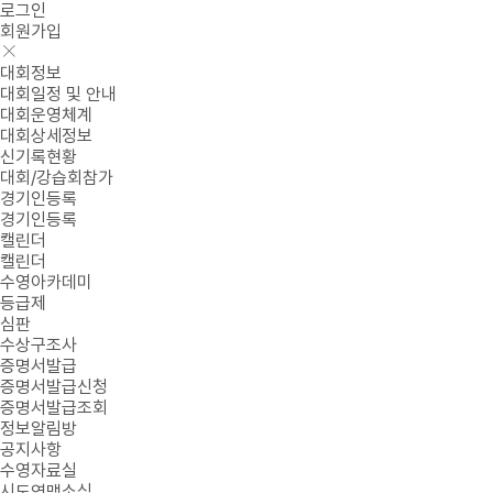
로그인
회원가입
대회정보
대회일정 및 안내
대회운영체계
대회상세정보
신기록현황
대회/강습회참가
경기인등록
경기인등록
캘린더
캘린더
수영아카데미
등급제
심판
수상구조사
증명서발급
증명서발급신청
증명서발급조회
정보알림방
공지사항
수영자료실
시도연맹소식