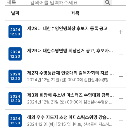
날짜
제목
제29대 대한수영연맹회장 후보자 등록 공고
2024
12.30
제29대 대한수영연맹 회장선거 공고, 후보자등록 안내문 및 임원의 결격사유 게시
2024
12.23
제2차 수영등급제 인증대회 감독자회의 자료 공지
2024
12.20
2024년 12월 22일 (일) 09:00에 김천실내수영장 3층 회의실에서 실시될 감독자회의 자료입니다.계획된 시간에 감독자회의 참석바라며, 대…
제3회 회장배 유소년 마스터즈 수영대회 감독자회의 자료 공지
2024
12.20
2024년 12월 21일 (토) 09:00에 김천실내수영장 3층 회의실에서 실시될 감독자회의 자료입니다.계획된 시간에 감독자회의 참석바라며, 대…
해외 우수 지도자 초청 아티스틱스위밍 강습회 참가희망자 모집(~1/6)
2024
12.20
2024.12.31.(화) 15:15 업데이트, 신청률이 저조하여 모집기한 연장 및 참가 자격요건 확대 ---(사)대한수영연맹에서 알려…