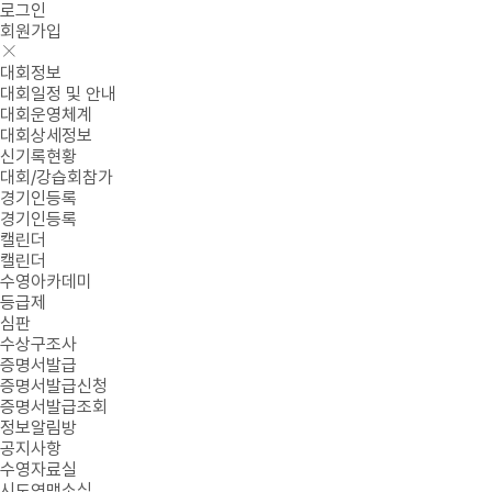
로그인
회원가입
대회정보
대회일정 및 안내
대회운영체계
대회상세정보
신기록현황
대회/강습회참가
경기인등록
경기인등록
캘린더
캘린더
수영아카데미
등급제
심판
수상구조사
증명서발급
증명서발급신청
증명서발급조회
정보알림방
공지사항
수영자료실
시도연맹소식