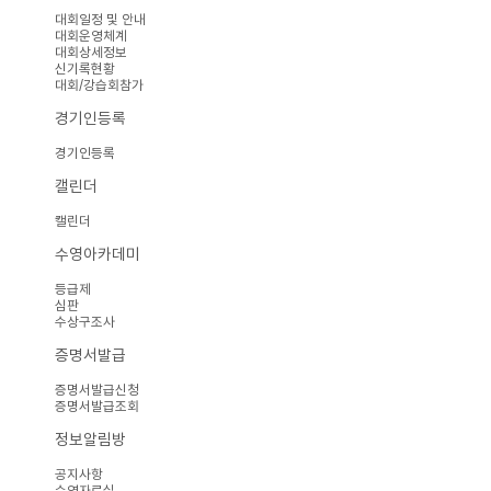
대회일정 및 안내
대회운영체계
대회상세정보
신기록현황
대회/강습회참가
경기인등록
경기인등록
캘린더
캘린더
수영아카데미
등급제
심판
수상구조사
증명서발급
증명서발급신청
증명서발급조회
정보알림방
공지사항
수영자료실