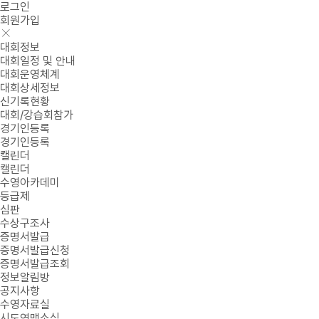
로그인
회원가입
대회정보
대회일정 및 안내
대회운영체계
대회상세정보
신기록현황
대회/강습회참가
경기인등록
경기인등록
캘린더
캘린더
수영아카데미
등급제
심판
수상구조사
증명서발급
증명서발급신청
증명서발급조회
정보알림방
공지사항
수영자료실
시도연맹소식