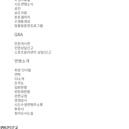
시도연맹소식
공인
보도자료
포토갤러리
수영동영상
맞춤형훈련프로그램
Q&A
민원게시판
인권상담신고
스포츠윤리센터 상담/신고
연맹소개
회장 인사말
연혁
CI소개
조직도
임원현황
위원회현황
관련규정
경영공시
시도수영연맹주소록
후원사
찾아오시는길
캘린더