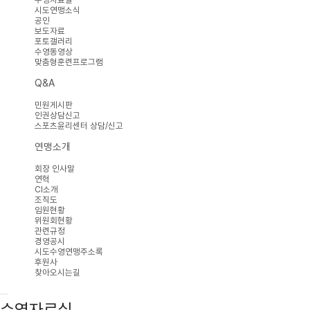
시도연맹소식
공인
보도자료
포토갤러리
수영동영상
맞춤형훈련프로그램
Q&A
민원게시판
인권상담신고
스포츠윤리센터 상담/신고
연맹소개
회장 인사말
연혁
CI소개
조직도
임원현황
위원회현황
관련규정
경영공시
시도수영연맹주소록
후원사
찾아오시는길
수영자료실