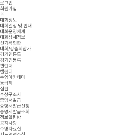
로그인
회원가입
대회정보
대회일정 및 안내
대회운영체계
대회상세정보
신기록현황
대회/강습회참가
경기인등록
경기인등록
캘린더
캘린더
수영아카데미
등급제
심판
수상구조사
증명서발급
증명서발급신청
증명서발급조회
정보알림방
공지사항
수영자료실
시도연맹소식