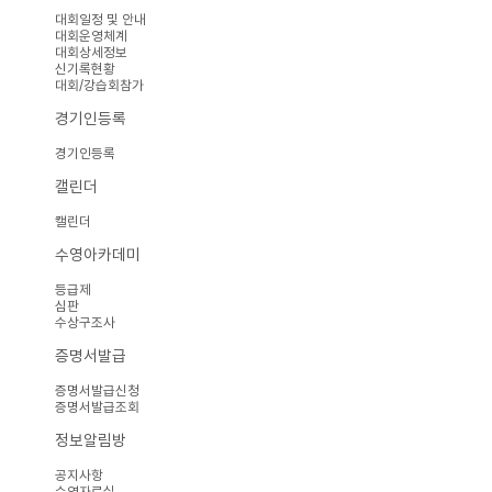
대회일정 및 안내
대회운영체계
대회상세정보
신기록현황
대회/강습회참가
경기인등록
경기인등록
캘린더
캘린더
수영아카데미
등급제
심판
수상구조사
증명서발급
증명서발급신청
증명서발급조회
정보알림방
공지사항
수영자료실