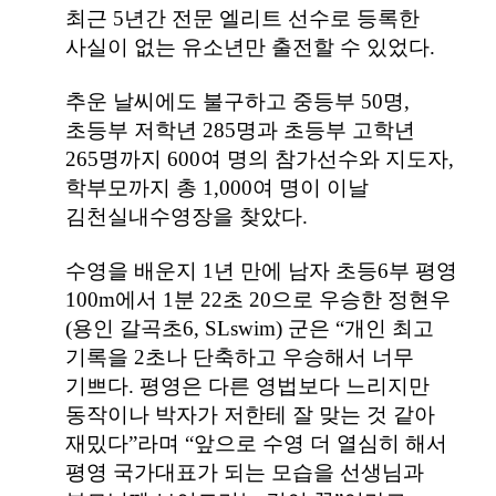
최근
5
년간 전문 엘리트 선수로 등록한
사실이 없는 유소년만 출전할 수 있었다
.
추운 날씨에도 불구하고 중등부
50
명
,
초등부 저학년
285
명과 초등부 고학년
265
명까지
600
여 명의 참가선수와 지도자
,
학부모까지 총
1,000
여 명이 이날
김천실내수영장을 찾았다
.
수영을 배운지
1
년 만에 남자 초등
6
부 평영
100m
에서
1
분
22
초
20
으로 우승한 정현우
(
용인 갈곡초
6, SLswim)
군은
“
개인 최고
기록을
2
초나 단축하고 우승해서 너무
기쁘다
.
평영은 다른 영법보다 느리지만
동작이나 박자가 저한테 잘 맞는 것 같아
재밌다
”
라며
“
앞으로 수영 더 열심히 해서
평영 국가대표가 되는 모습을 선생님과