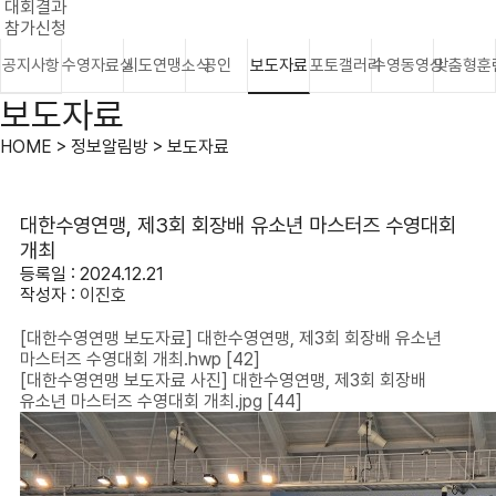
대회결과
참가신청
공지사항
수영자료실
시도연맹소식
공인
보도자료
포토갤러리
수영동영상
맞춤형훈
보도자료
HOME > 정보알림방 > 보도자료
대한수영연맹, 제3회 회장배 유소년 마스터즈 수영대회
개최
등록일 : 2024.12.21
작성자 :
이진호
[대한수영연맹 보도자료] 대한수영연맹, 제3회 회장배 유소년
마스터즈 수영대회 개최.hwp
[42]
[대한수영연맹 보도자료 사진] 대한수영연맹, 제3회 회장배
유소년 마스터즈 수영대회 개최.jpg
[44]