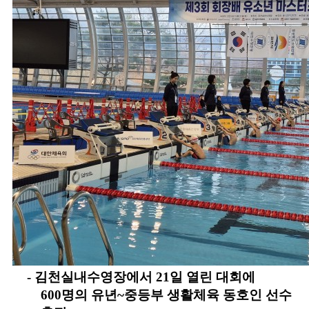
-
김천실내수영장에서
21
일 열린 대회에
600
명의 유년
~
중등부 생활체육 동호인 선수