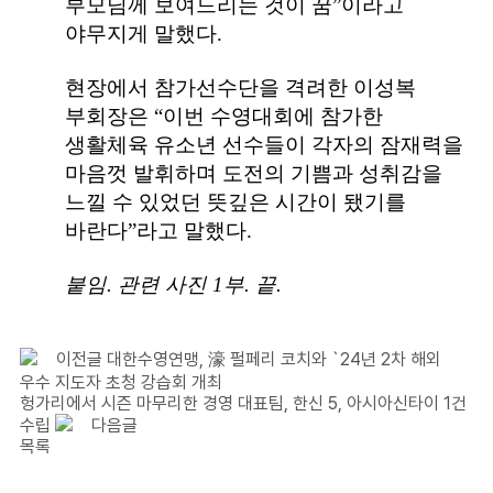
부모님께 보여드리는 것이 꿈
”
이라고
야무지게 말했다
.
현장에서 참가선수단을 격려한 이성복
부회장은
“
이번 수영대회에 참가한
생활체육 유소년 선수들이 각자의 잠재력을
마음껏 발휘하며 도전의 기쁨과 성취감을
느낄 수 있었던 뜻깊은 시간이 됐기를
바란다
”
라고 말했다
.
붙임
.
관련 사진
1
부
.
끝
.
이전글
대한수영연맹, 濠 펄페리 코치와 `24년 2차 해외
우수 지도자 초청 강습회 개최
헝가리에서 시즌 마무리한 경영 대표팀, 한신 5, 아시아신타이 1건
수립
다음글
목록