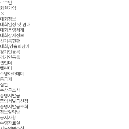
로그인
회원가입
대회정보
대회일정 및 안내
대회운영체계
대회상세정보
신기록현황
대회/강습회참가
경기인등록
경기인등록
캘린더
캘린더
수영아카데미
등급제
심판
수상구조사
증명서발급
증명서발급신청
증명서발급조회
정보알림방
공지사항
수영자료실
시도연맹소식