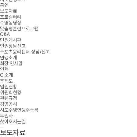
공인
보도자료
포토갤러리
수영동영상
맞춤형훈련프로그램
Q&A
민원게시판
인권상담신고
스포츠윤리센터 상담/신고
연맹소개
회장 인사말
연혁
CI소개
조직도
임원현황
위원회현황
관련규정
경영공시
시도수영연맹주소록
후원사
찾아오시는길
보도자료