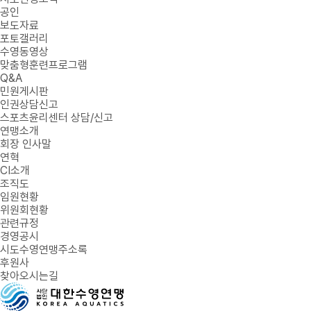
공인
보도자료
포토갤러리
수영동영상
맞춤형훈련프로그램
Q&A
민원게시판
인권상담신고
스포츠윤리센터 상담/신고
연맹소개
회장 인사말
연혁
CI소개
조직도
임원현황
위원회현황
관련규정
경영공시
시도수영연맹주소록
후원사
찾아오시는길