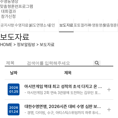
수영동영상
맞춤형훈련프로그램
대회결과
참가신청
공지사항
수영자료실
시도연맹소식
공인
보도자료
포토갤러리
수영동영상
맞춤형훈
보도자료
HOME > 정보알림방 > 보도자료
날짜
제목
아시안게임 역대 최고 성적의 초석 다지고 온 경영 대표팀, 3주간 호주 특훈 후 귀국
2026
01.25
- 아시안게임 2회 연속 3관왕에 도전하는 김우민 포함 선수단 7명, 호주에서 오늘 귀국 - 이호준, 양재훈, 김준우 등 ‘남자 계영 80…
대한수영연맹, 2026시즌 대비 수영 심판 보수 교육 성료
2026
01.24
- 경영, 다이빙, 수구, 아티스틱스위밍까지 하루 8시간 일정으로 세부 종목별 심판 보수교육 - 2026시즌 대비 심판 역량 강화와 전문적…