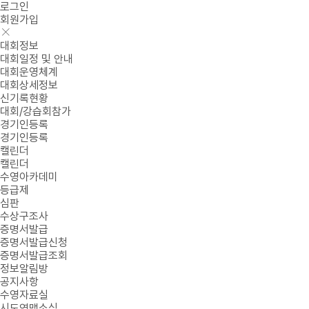
로그인
회원가입
대회정보
대회일정 및 안내
대회운영체계
대회상세정보
신기록현황
대회/강습회참가
경기인등록
경기인등록
캘린더
캘린더
수영아카데미
등급제
심판
수상구조사
증명서발급
증명서발급신청
증명서발급조회
정보알림방
공지사항
수영자료실
시도연맹소식