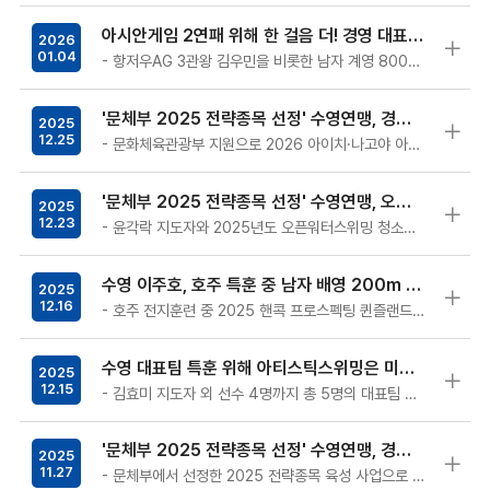
아시안게임 2연패 위해 한 걸음 더! 경영 대표팀 3주간 특훈 위해 호주행
2026
01.04
- 항저우AG 3관왕 김우민을 비롯한 남자 계영 800m 주축 멤버 5명의 `26년 첫 전지훈련 2026 아이치·나고야 하계아시아경기대회가 열…
'문체부 2025 전략종목 선정' 수영연맹, 경영과 다이빙 대표팀 각각 호주, 일본 특훈 마치고 귀국
2025
12.25
- 문화체육관광부 지원으로 2026 아이치·나고야 아시안게임 체재 본격 돌입한 수영 대표팀 - 11월 23일 호주로 떠난 경영 대표팀 20…
'문체부 2025 전략종목 선정' 수영연맹, 오픈워터스위밍 유망주 호주 특훈 파견 후 동메달 쾌거
2025
12.23
- 윤각락 지도자와 2025년도 오픈워터스위밍 청소년대표 4명까지 총 5명 호주로 파견 - 20일 진행된 ‘2025 빅토리아 오픈워터스위밍…
수영 이주호, 호주 특훈 중 남자 배영 200m 한국기록 수립, 1분 55초 34!
2025
12.16
- 호주 전지훈련 중 2025 핸콕 프로스펙팅 퀸즐랜드 선수권대회에서 1분 55초 34로 금메달 - 지난 10월 부산에서 열린 제106회…
수영 대표팀 특훈 위해 아티스틱스위밍은 미국행, 오픈워터스위밍은 호주행
2025
12.15
- 김효미 지도자 외 선수 4명까지 총 5명의 대표팀 선수단은 미국, 산타 클라라로 출국 - 미국 최초 남자 아티스틱스위밍 국가대표, 빌 메이…
'문체부 2025 전략종목 선정' 수영연맹, 경영 국제심판 육성 위한 해외 연수 실시
2025
11.27
- 문체부에서 선정한 2025 전략종목 육성 사업으로 경영 우수 심판 6명 오늘 해외 파견 - 5일간 日 도쿄에서 국제수영연맹이 승인한 국…