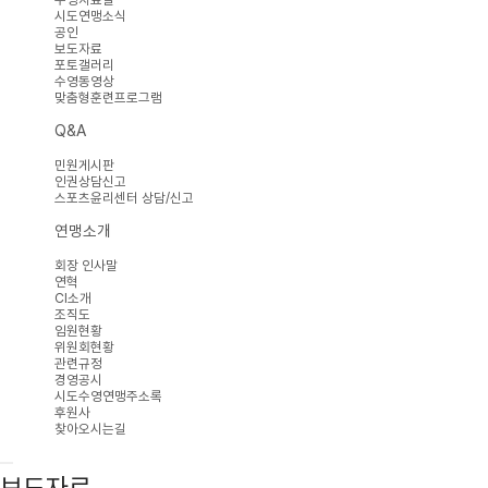
시도연맹소식
공인
보도자료
포토갤러리
수영동영상
맞춤형훈련프로그램
Q&A
민원게시판
인권상담신고
스포츠윤리센터 상담/신고
연맹소개
회장 인사말
연혁
CI소개
조직도
임원현황
위원회현황
관련규정
경영공시
시도수영연맹주소록
후원사
찾아오시는길
보도자료