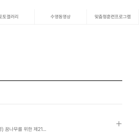
포토갤러리
수영동영상
맞춤형훈련프로그램
) 꿈나무를 위한 제21…