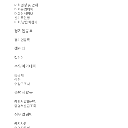
대회일정 및 안내
대회운영체계
대회상세정보
신기록현황
대회/강습회참가
경기인등록
경기인등록
캘린더
캘린더
수영아카데미
등급제
심판
수상구조사
증명서발급
증명서발급신청
증명서발급조회
정보알림방
공지사항
수영자료실