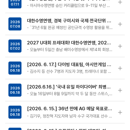
07.11
- 아시아수영연맹 승인 커리큘럼으로 9~11일 부산 사직종합운동장 실내수영장에서 성료 - 아시아연맹의 정식 인가와 재정적 지원 받아 진행된…
대한수영연맹, 경북 구미시와 국제‧전국단위 수영대회 유치 MOU 체결
2026
07.08
- `31년 6월 완공 예정인 공인규격 수영장 활용을 위한 국제•전국단위 수영대회 유치 협약 - 국제•전국 규모대회 유치, 국가대표 전지훈…
2027 U대회 프레대회! 대한수영연맹, 2027 충청U대회 조직위와 수구 테스트 이벤트 개최
2026
07.02
- 오늘부터 5일간 충남 배미수영장에서 제14회 회장배 전국 종별 수구 선수권대회 개최 - 내년 8월 1~12일까지 열리는 2027 충청…
[2026. 6. 17.] 다이빙 대표팀, 아시안게임 대비 일본 전지훈련
2026
06.18
- 김수지 등 선수 7명과 지도자 3명, 트레이너 포함 총 11명 오늘부터 2주간 日 국외 훈련 - 아시안게임 다이빙 경기장인 도쿄 아쿠아…
[2026.6.16.] '국내 유일 하이다이버' 최병화, 27년 세계선수권 출전권 위해 유럽 전지훈련
2026
06.18
- 오늘 16일부터 8월 9일까지 약 두 달 동안 스위스, 이탈리아 등 유럽에서 전지훈련 시행 - 하이다이빙 월드컵 2차 대회 출전하여 4…
[2026. 6. 15.] 36년 만에 AG 메달 목표로 男 수구 대표팀, 일본에서 4주간 국외훈련
2026
06.18
- 김기우, 정찬혁 지도자와 남자 수구 국가대표 선수 14명, 오늘 오후 일본, 츠쿠바로 출국 - 7월 10일까지 츠쿠바대학교 비롯한 현지…