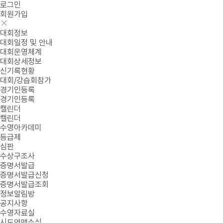
로그인
회원가입
대회정보
대회일정 및 안내
대회운영체계
대회상세정보
신기록현황
대회/강습회참가
경기인등록
경기인등록
캘린더
캘린더
수영아카데미
등급제
심판
수상구조사
증명서발급
증명서발급신청
증명서발급조회
정보알림방
공지사항
수영자료실
시도연맹소식