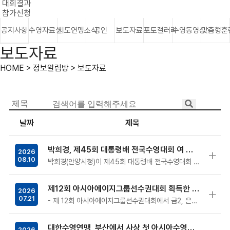
대회결과
참가신청
공지사항
수영자료실
시도연맹소식
공인
보도자료
포토갤러리
수영동영상
맞춤형훈
보도자료
HOME > 정보알림방 > 보도자료
날짜
제목
박희경, 제45회 대통령배 전국수영대회 여 자유형 400m 한국기록 수립, 4분 09초 65
2026
08.10
박희경(안양시청)이 제45회 대통령배 전국수영대회 여자 자유형 400m에서 한국기록을 새롭게 수립했다.대한수영연맹(회장 정창훈)은 9일 전주완산…
제12회 아시아에이지그룹선수권대회 획득한 다이빙 청소년대표, 금의환향
2026
07.21
- 제 12회 아시아에이지그룹선수권대회에서 금2, 은4, 동2 획득 제 12회 아시아에이지그룹선수권대회에서 금메달 …
대한수영연맹, 부산에서 사상 첫 아시아수영연맹 경영 심판 강습회 개최
2026