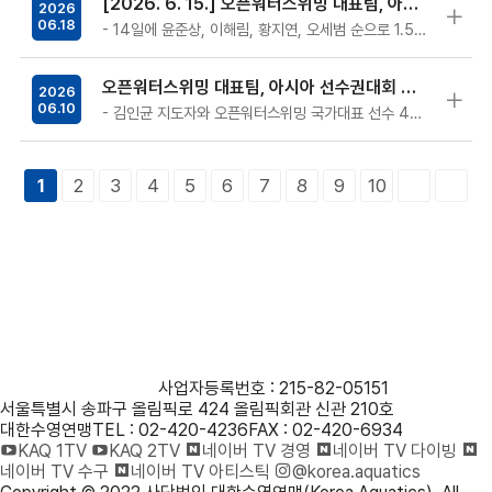
[2026. 6. 15.] 오픈워터스위밍 대표팀, 아시아선수권 혼성 단체전 6km 은메달!
2026
06.18
- 14일에 윤준상, 이해림, 황지연, 오세범 순으로 1.5km씩 역영하여 중국에 이어 최종 2위 - 정창훈 회장이 아시아연맹 집행위원으로…
오픈워터스위밍 대표팀, 아시아 선수권대회 위해 발리행
2026
06.10
- 김인균 지도자와 오픈워터스위밍 국가대표 선수 4명, 오늘 오후 인도네시아로 출국 - 6월 13~15일 아시아 오픈워터스위밍 선수권대회…
2
3
4
5
6
7
8
9
10
1
사단법인 대한수영연맹
사업자등록번호 : 215-82-05151
서울특별시 송파구 올림픽로 424 올림픽회관 신관 210호
대한수영연맹
TEL : 02-420-4236
FAX : 02-420-6934
KAQ 1TV
KAQ 2TV
네이버 TV 경영
네이버 TV 다이빙
네이버 TV 수구
네이버 TV 아티스틱
@korea.aquatics