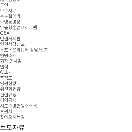
공인
보도자료
포토갤러리
수영동영상
맞춤형훈련프로그램
Q&A
민원게시판
인권상담신고
스포츠윤리센터 상담/신고
연맹소개
회장 인사말
연혁
CI소개
조직도
임원현황
위원회현황
관련규정
경영공시
시도수영연맹주소록
후원사
찾아오시는길
보도자료