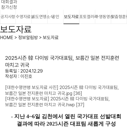
대회결과
참가신청
공지사항
수영자료실
시도연맹소식
공인
보도자료
포토갤러리
수영동영상
맞춤형훈
보도자료
HOME > 정보알림방 > 보도자료
2025시즌 韓 다이빙 국가대표팀, 보름간 일본 전지훈련
마치고 귀국
등록일 : 2024.12.29
작성자 :
이진호
[대한수영연맹 보도자료 사진] 2025시즌 韓 다이빙 국가대표팀,
보름간 일본 전지훈련 마치고 귀국.jpg
[36]
[대한수영연맹 보도자료] 2025시즌 韓 다이빙 국가대표팀,
보름간 일본 전지훈련 마치고 귀국.hwp
[37]
-
지난
4~6
일 김천에서 열린 국가대표 선발대회
결과에 따라
2025
시즌 대표팀 새롭게 구성