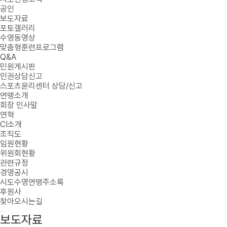
공인
보도자료
포토갤러리
수영동영상
맞춤형훈련프로그램
Q&A
민원게시판
인권상담신고
스포츠윤리센터 상담/신고
연맹소개
회장 인사말
연혁
CI소개
조직도
임원현황
위원회현황
관련규정
경영공시
시도수영연맹주소록
후원사
찾아오시는길
보도자료