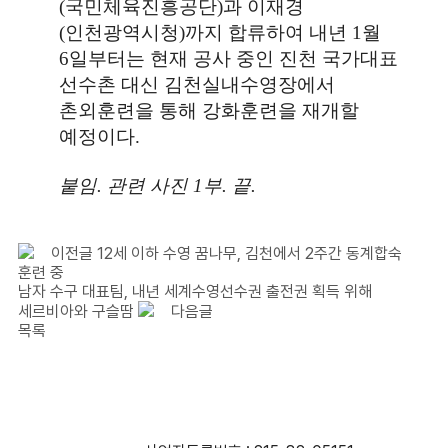
(
국민체육진흥공단
)
과 이재경
(
인천광역시청
)
까지 합류하여 내년
1
월
6
일부터는 현재 공사 중인 진천 국가대표
선수촌 대신 김천실내수영장에서
촌외훈련을 통해 강화훈련을 재개할
예정이다
.
붙임
.
관련 사진
1
부
.
끝
.
이전글
12세 이하 수영 꿈나무, 김천에서 2주간 동계합숙
훈련 중
남자 수구 대표팀, 내년 세계수영선수권 출전권 획득 위해
세르비아와 구슬땀
다음글
목록