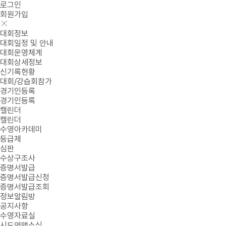
로그인
회원가입
대회정보
대회일정 및 안내
대회운영체계
대회상세정보
신기록현황
대회/강습회참가
경기인등록
경기인등록
캘린더
캘린더
수영아카데미
등급제
심판
수상구조사
증명서발급
증명서발급신청
증명서발급조회
정보알림방
공지사항
수영자료실
시도연맹소식