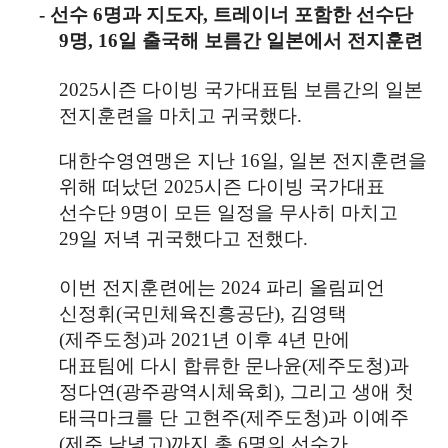
-
선수
6
명과 지도자
,
트레이너 포함한 선수단
9
명
, 16
일 출국해 보름간 일본에서 전지훈련
2025
시즌 다이빙 국가대표팀 보름간의 일본
전지훈련을 마치고 귀국했다
.
대한수영연맹은 지난
16
일
,
일본 전지훈련을
위해 떠났던
2025
시즌 다이빙 국가대표
선수단
9
명이 모든 일정을 무사히 마치고
29
일 저녁 귀국했다고 전했다
.
이번 전지훈련에는
2024
파리 올림피언
신정휘
(
국민체육진흥공단
),
김영택
(
제주도청
)
과
2021
년 이후
4
년 만에
대표팀에 다시 합류한 문나윤
(
제주도청
)
과
정다연
(
광주광역시체육회
),
그리고 생애 첫
태극마크를 단 고현주
(
제주도청
)
과 이예주
(
제주 남녕고
)
까지 총
6
명의 선수가