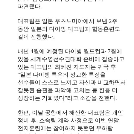
파견됐다
.
대표팀은 일본 우츠노미야에서 보낸
2
주
동안 일본의 다이빙 대표팀과 합동훈련도
같이 진행했다
.
내년
4
월에 예정된 다이빙 월드컵과
7
월에
있을 세계수영선수권대회 준비에 집중하고
있는 대표팀의 최혜진 지도자는 귀국 후
“
일본 다이빙 특유의 정교한 특징을
선수들이 스스로 느끼고 자신과 비교하면서
잘못된 습관을 파악해 고치는 등 한층 더
성장하는 기회였다
”
라고 소감을 전했다
.
한편
,
이날 공항에서 해산한 대표팀은 개인
정비 후
,
소속팀 계약 사정으로 이번 연말
전지훈련에는 참여하지 못했던 우하람