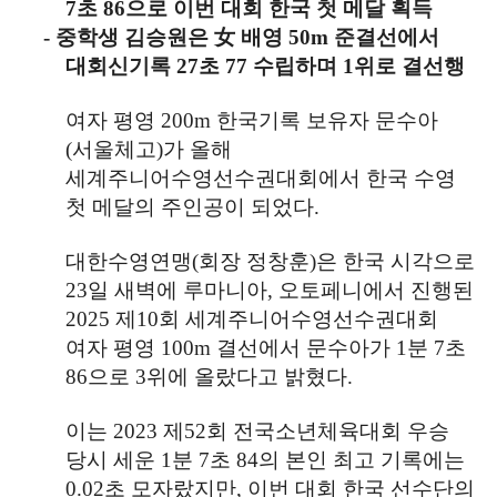
7
초
86
으로 이번 대회 한국 첫 메달 획득
-
중학생 김승원은
女
배영
50m
준결선에서
대회신기록
27
초
77
수립하며
1
위로 결선행
여자 평영
200m
한국기록 보유자 문수아
(
서울체고
)
가 올해
세계주니어수영선수권대회에서 한국 수영
첫 메달의 주인공이 되었다
.
대한수영연맹
(
회장 정창훈
)
은 한국 시각으로
23
일 새벽에 루마니아
,
오토페니에서 진행된
2025
제
10
회 세계주니어수영선수권대회
여자 평영
100m
결선에서 문수아가
1
분
7
초
86
으로
3
위에 올랐다고 밝혔다
.
이는
2023
제
52
회 전국소년체육대회 우승
당시 세운
1
분
7
초
84
의 본인 최고 기록에는
0.02
초 모자랐지만
,
이번 대회 한국 선수단의