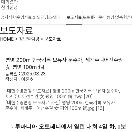
대회결과
참가신청
공지사항
수영자료실
시도연맹소식
공인
보도자료
포토갤러리
수영동영상
맞춤형훈
보도자료
HOME > 정보알림방 > 보도자료
평영 200m 한국기록 보유자 문수아, 세계주니어선수권
女 평영 100m 銅
등록일 : 2025.08.23
작성자 :
이진호
[대한수영연맹 보도자료] 평영 200m 한국기록 보유자 문수아,
세계주니어선수권 女 평영 100m 銅.hwp
[20]
[대한수영연맹 보도자료 사진] 평영 200m 한국기록 보유자
문수아, 세계주니어선수권 女 평영 100m 銅.jpg
[16]
-
루마니아 오토페니에서 열린 대회
4
일 차
, 1
분