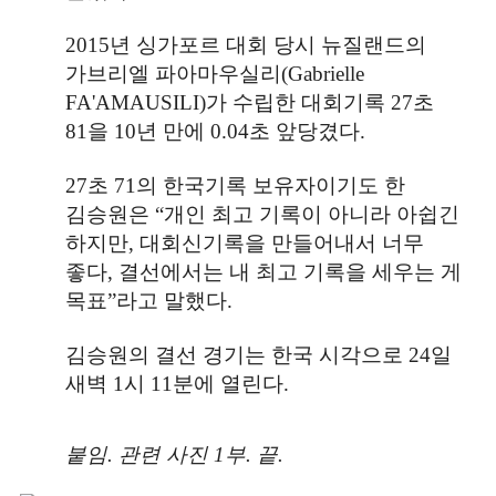
2015
년 싱가포르 대회 당시 뉴질랜드의
가브리엘 파아마우실리
(Gabrielle
FA'AMAUSILI)
가 수립한 대회기록
27
초
81
을
10
년 만에
0.04
초 앞당겼다
.
27
초
71
의 한국기록 보유자이기도 한
김승원은
“
개인 최고 기록이 아니라 아쉽긴
하지만
,
대회신기록을 만들어내서 너무
좋다
,
결선에서는 내 최고 기록을 세우는 게
목표
”
라고 말했다
.
김승원의 결선 경기는 한국 시각으로
24
일
새벽
1
시
11
분에 열린다
.
붙임
.
관련 사진
1
부
.
끝
.