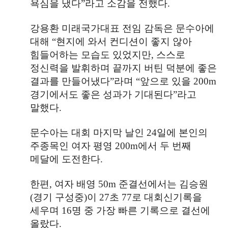
욕심을 냈다
”
라고 소감을 전했다
.
강용환 미래국가대표 전임 감독은 문수아에
대해
“
현지에 와서 컨디션이 좋지 않아
힘들어하는 모습도 있었지만
,
스스로
정신력을 발휘하며 끝까지 버틴 덕분에 좋은
결과를 만들어냈다
”
라며
“
앞으로 있을
200m
경기에서도 좋은 성과가 기대된다
”
라고
말했다
.
문수아는 대회 마지막 날인
24
일에 본인의
주종목인 여자 평영
200m
에서 두 번째
메달에 도전한다.
한편
,
여자 배영
50m
준결선에서는 김승원
(
경기 구성중
)
이
27
초
77
로 대회신기록을
세우며
16
명 중 가장 빠른 기록으로 결선에
올랐다
.