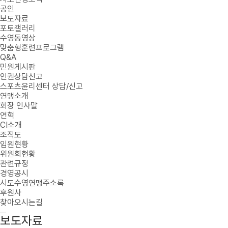
공인
보도자료
포토갤러리
수영동영상
맞춤형훈련프로그램
Q&A
민원게시판
인권상담신고
스포츠윤리센터 상담/신고
연맹소개
회장 인사말
연혁
CI소개
조직도
임원현황
위원회현황
관련규정
경영공시
시도수영연맹주소록
후원사
찾아오시는길
보도자료