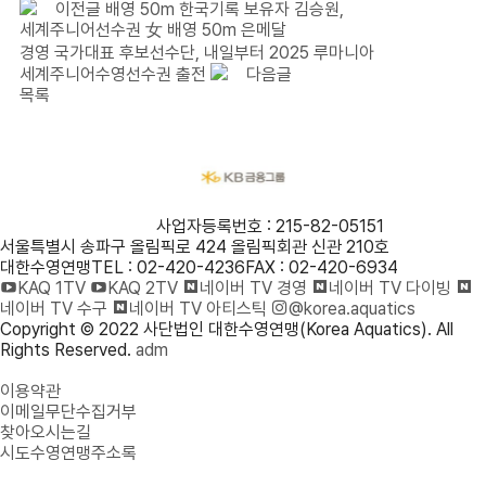
이전글
배영 50m 한국기록 보유자 김승원,
세계주니어선수권 女 배영 50m 은메달
경영 국가대표 후보선수단, 내일부터 2025 루마니아
세계주니어수영선수권 출전
다음글
목록
사단법인 대한수영연맹
사업자등록번호 : 215-82-05151
서울특별시 송파구 올림픽로 424 올림픽회관 신관 210호
대한수영연맹
TEL : 02-420-4236
FAX : 02-420-6934
KAQ 1TV
KAQ 2TV
네이버 TV 경영
네이버 TV 다이빙
네이버 TV 수구
네이버 TV 아티스틱
@korea.aquatics
Copyright © 2022 사단법인 대한수영연맹(Korea Aquatics). All
Rights Reserved.
adm
개인정보처리방침
이용약관
이메일무단수집거부
찾아오시는길
시도수영연맹주소록