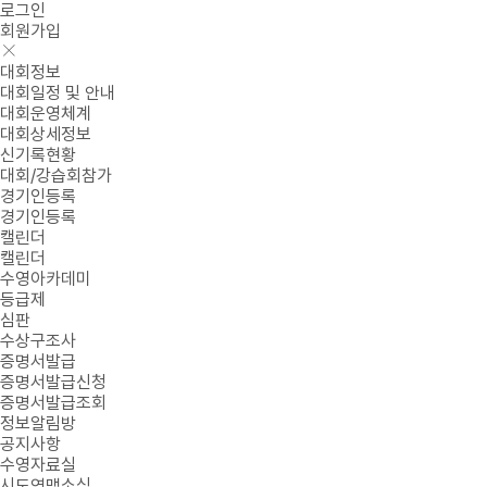
로그인
회원가입
대회정보
대회일정 및 안내
대회운영체계
대회상세정보
신기록현황
대회/강습회참가
경기인등록
경기인등록
캘린더
캘린더
수영아카데미
등급제
심판
수상구조사
증명서발급
증명서발급신청
증명서발급조회
정보알림방
공지사항
수영자료실
시도연맹소식