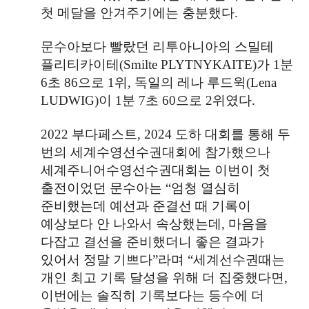
첫 메달을 안겨주기에는 충분했다
.
문수아보다 빨랐던 리투아니아의 스밀테
플리티카이테
(Smilte PLYTNYKAITE)
가
1
분
6
초
86
으로
1
위
,
독일의 레나 루드윅
(Lena
LUDWIG)
이
1
분
7
초
60
으로
2
위였다
.
2022
부다페스트
, 2024
도하 대회를 통해 두
번의 세계수영선수권대회에 참가했으나
세계주니어수영선수권대회는 이번이 첫
출전이었던 문수아는
“
엄청 열심히
준비했는데 예선과 준결선 때 기록이
예상보다 안 나와서 속상했는데
,
마음을
다잡고 결선을 준비했더니 좋은 결과가
있어서 정말 기쁘다
”
라며
“
세계선수권때는
개인 최고 기록 달성을 위해 더 집중했다면
,
이번에는 솔직히 기록보다는 등수에 더