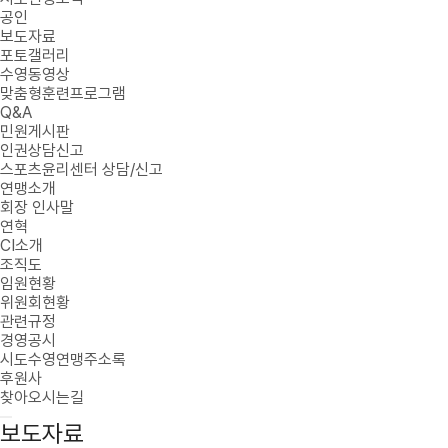
공인
보도자료
포토갤러리
수영동영상
맞춤형훈련프로그램
Q&A
민원게시판
인권상담신고
스포츠윤리센터 상담/신고
연맹소개
회장 인사말
연혁
CI소개
조직도
임원현황
위원회현황
관련규정
경영공시
시도수영연맹주소록
후원사
찾아오시는길
보도자료