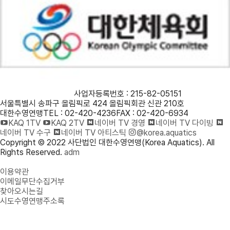
사단법인 대한수영연맹
사업자등록번호 : 215-82-05151
서울특별시 송파구 올림픽로 424 올림픽회관 신관 210호
대한수영연맹
TEL : 02-420-4236
FAX : 02-420-6934
KAQ 1TV
KAQ 2TV
네이버 TV 경영
네이버 TV 다이빙
네이버 TV 수구
네이버 TV 아티스틱
@korea.aquatics
Copyright © 2022 사단법인 대한수영연맹(Korea Aquatics). All
Rights Reserved.
adm
개인정보처리방침
이용약관
이메일무단수집거부
찾아오시는길
시도수영연맹주소록