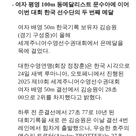
-
여자 평영
100m
동메달리스트 문수아에 이어
이번 대회 한국 선수단의 두 번째 메달
여자 배영
50m
한국기록 보유자 김승원
(
경기 구성중
)
이 올해
세계주니어수영선수권대회에서 은메달을
목에 걸었다
.
대한수영연맹
(
회장 정창훈
)
은 한국 시각으로
24
일 새벽 루마니아
,
오토페니에서 진행된
2025
제
10
회 세계주니어수영선수권대회
여자 배영
50m
결선에서 김승원이
28
초
00
으로
2
위를 차지했다고 밝혔다
.
하루 전 준결선에서
27
초
77
로
10
년 된
대회기록을 새로 쓴 김승원은 이날 결선
4
번
레인에서 힘차게 출발했으나
,
우승한 호주의
앤슬리 트로터
(Ainsley TROTTER)
는
27
초