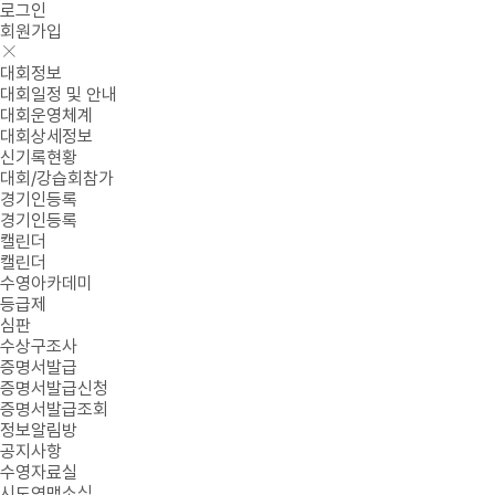
로그인
회원가입
대회정보
대회일정 및 안내
대회운영체계
대회상세정보
신기록현황
대회/강습회참가
경기인등록
경기인등록
캘린더
캘린더
수영아카데미
등급제
심판
수상구조사
증명서발급
증명서발급신청
증명서발급조회
정보알림방
공지사항
수영자료실
시도연맹소식