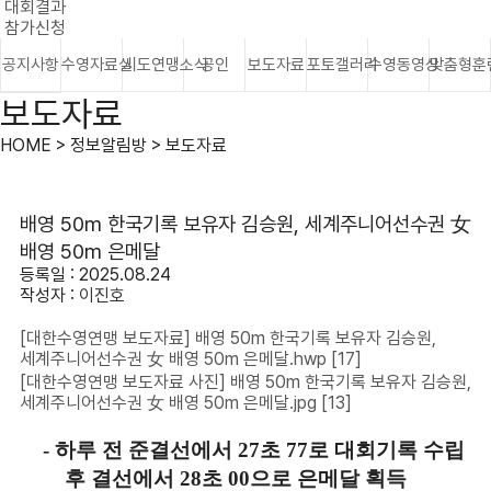
대회결과
참가신청
공지사항
수영자료실
시도연맹소식
공인
보도자료
포토갤러리
수영동영상
맞춤형훈
보도자료
HOME > 정보알림방 > 보도자료
배영 50m 한국기록 보유자 김승원, 세계주니어선수권 女
배영 50m 은메달
등록일 : 2025.08.24
작성자 :
이진호
[대한수영연맹 보도자료] 배영 50m 한국기록 보유자 김승원,
세계주니어선수권 女 배영 50m 은메달.hwp
[17]
[대한수영연맹 보도자료 사진] 배영 50m 한국기록 보유자 김승원,
세계주니어선수권 女 배영 50m 은메달.jpg
[13]
-
하루 전 준결선에서
27
초
77
로 대회기록 수립
후 결선에서
28
초
00
으로 은메달 획득