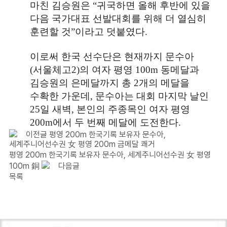
마친 김승원은
“
귀국하면 올해 후반에 있을
다음 국가대표 선발대회를 위해 더 열심히
훈련할 것
”
이라고 덧붙였다
.
이로써 한국 선수단은 현재까지 문수아
(
서울체고
2)
의 여자 평영
100m
동메달과
김승원의 은메달까지 총
2
개의 메달을
수확한 가운데
,
문수아는 대회 마지막 날인
25
일 새벽
,
본인의 주종목인 여자 평영
200m
에서 두 번째 메달에 도전한다
.
이전글
평영 200m 한국기록 보유자 문수아,
세계주니어선수권 女 평영 200m 금메달 쾌거
평영 200m 한국기록 보유자 문수아, 세계주니어선수권 女 평영
100m 銅
다음글
목록