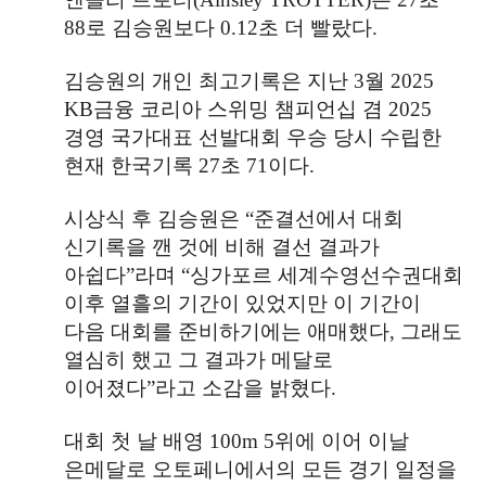
88
로 김승원보다
0.12
초 더 빨랐다
.
김승원의 개인 최고기록은 지난
3
월
2025
KB
금융 코리아 스위밍 챔피언십 겸
2025
경영 국가대표 선발대회 우승 당시 수립한
현재 한국기록
27
초
71
이다
.
시상식 후 김승원은
“
준결선에서 대회
신기록을 깬 것에 비해 결선 결과가
아쉽다
”
라며
“
싱가포르 세계수영선수권대회
이후 열흘의 기간이 있었지만 이 기간이
다음 대회를 준비하기에는 애매했다
,
그래도
열심히 했고 그 결과가 메달로
이어졌다
”
라고 소감을 밝혔다
.
대회 첫 날 배영
100m 5
위에 이어 이날
은메달로 오토페니에서의 모든 경기 일정을