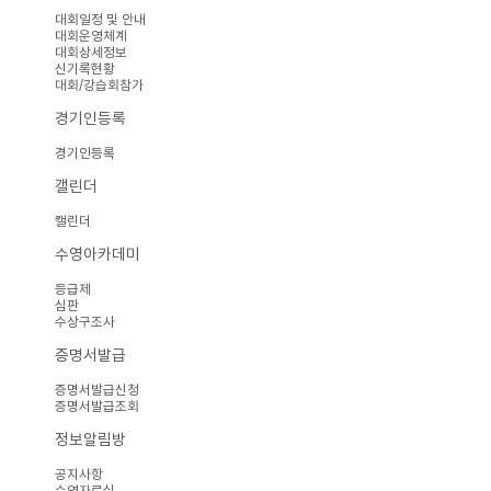
대회일정 및 안내
대회운영체계
대회상세정보
신기록현황
대회/강습회참가
경기인등록
경기인등록
캘린더
캘린더
수영아카데미
등급제
심판
수상구조사
증명서발급
증명서발급신청
증명서발급조회
정보알림방
공지사항
수영자료실