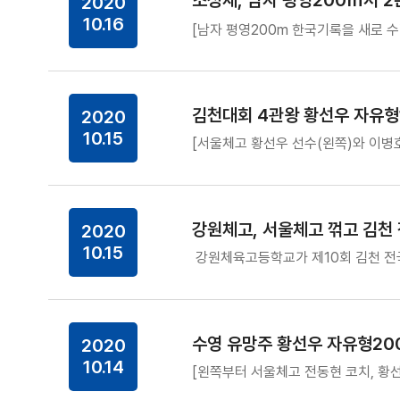
조성재, 남자 평영200ｍ서 2
2020
10.16
[남자 평영200m 한국기록을 새로 
김천대회 4관왕 황선우 자유형10
2020
10.15
[서울체고 황선우 선수(왼쪽)와 이병
강원체고, 서울체고 꺾고 김천
2020
10.15
강원체육고등학교가 제10회 김천 전국
수영 유망주 황선우 자유형200
2020
10.14
[왼쪽부터 서울체고 전동현 코치, 황선