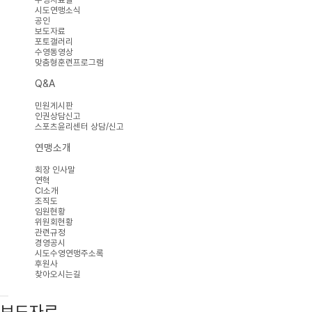
시도연맹소식
공인
보도자료
포토갤러리
수영동영상
맞춤형훈련프로그램
Q&A
민원게시판
인권상담신고
스포츠윤리센터 상담/신고
연맹소개
회장 인사말
연혁
CI소개
조직도
임원현황
위원회현황
관련규정
경영공시
시도수영연맹주소록
후원사
찾아오시는길
보도자료