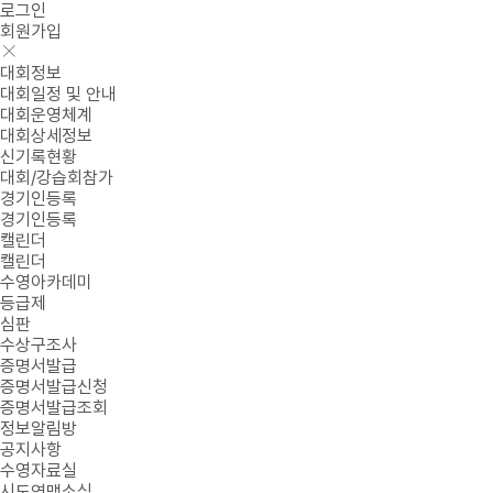
로그인
회원가입
대회정보
대회일정 및 안내
대회운영체계
대회상세정보
신기록현황
대회/강습회참가
경기인등록
경기인등록
캘린더
캘린더
수영아카데미
등급제
심판
수상구조사
증명서발급
증명서발급신청
증명서발급조회
정보알림방
공지사항
수영자료실
시도연맹소식