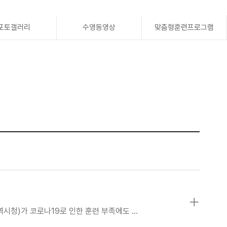
포토갤러리
수영동영상
맞춤형훈련프로그램
시청)가 코로나19로 인한 훈련 부족에도 …