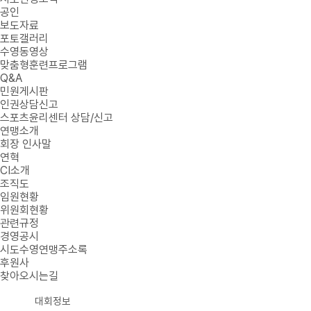
공인
보도자료
포토갤러리
수영동영상
맞춤형훈련프로그램
Q&A
민원게시판
인권상담신고
스포츠윤리센터 상담/신고
연맹소개
회장 인사말
연혁
CI소개
조직도
임원현황
위원회현황
관련규정
경영공시
시도수영연맹주소록
후원사
찾아오시는길
대회정보