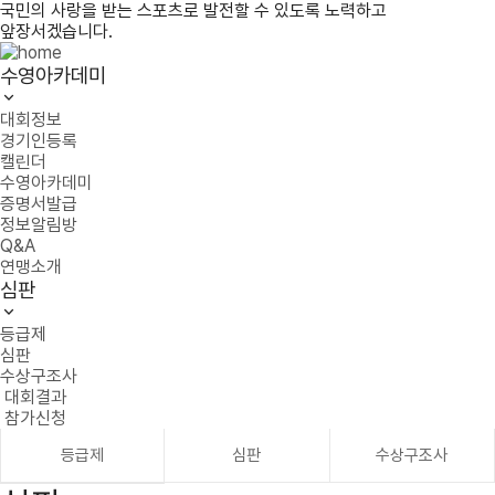
국민의 사랑을 받는 스포츠로 발전할 수 있도록 노력하고
앞장서겠습니다.
수영아카데미
대회정보
경기인등록
캘린더
수영아카데미
증명서발급
정보알림방
Q&A
연맹소개
심판
등급제
심판
수상구조사
대회결과
참가신청
등급제
심판
수상구조사