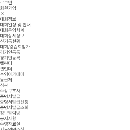
로그인
회원가입
대회정보
대회일정 및 안내
대회운영체계
대회상세정보
신기록현황
대회/강습회참가
경기인등록
경기인등록
캘린더
캘린더
수영아카데미
등급제
심판
수상구조사
증명서발급
증명서발급신청
증명서발급조회
정보알림방
공지사항
수영자료실
시도연맹소식